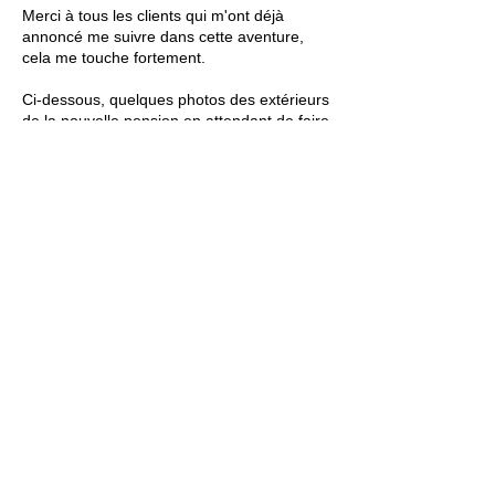
Merci à tous les clients qui m'ont déjà
annoncé me suivre dans cette aventure,
cela me touche fortement.
Ci-dessous, quelques photos des extérieurs
de la nouvelle pension en attendant de faire
les travaux.
A bientôt et merci pour votre confiance
depuis 2017!