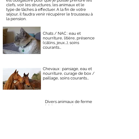
est obligatoire pour que je puisse prendre les
clefs, voir les structures, les animaux et le
type de tâches à effectuer. A la fin de votre
séjour, il faudra venir récupérer le trousseau à
la pension.
Chats / NAC : eau et
nourriture, litière, présence
(câlins, jeux...), soins
courants...
Chevaux : pansage, eau et
nourriture, curage de box /
paillage, soins courants
...
Divers animaux de ferme
(chèvres, moutons,
poules...) : eau et
nourriture, soins
courants, curage de box
/ paillage...