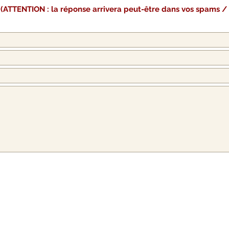
e
(A
TTENTION : l
a réponse arri
vera peut-
être dans vos s
pams / c