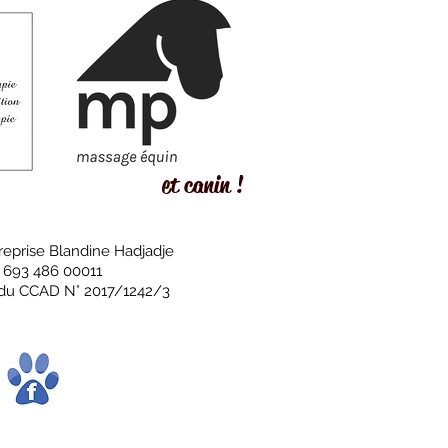
et canin !
reprise Blandine Hadjadje
9 693 486 00011
e du CCAD N° 2017/1242/3